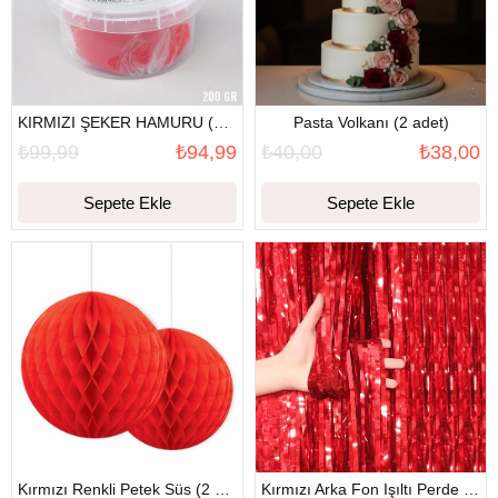
KIRMIZI ŞEKER HAMURU (200 GR)
Pasta Volkanı (2 adet)
₺99,99
₺94,99
₺40,00
₺38,00
Sepete Ekle
Sepete Ekle
Kırmızı Renkli Petek Süs (2 adet)
Kırmızı Arka Fon Işıltı Perde (90 x 200)