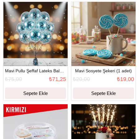
Mavi Pullu Şeffaf Lateks Balon (10 Adet)
Mavi Sosyete Şekeri (1 adet)
₺75,00
₺71,25
₺20,00
₺19,00
Sepete Ekle
Sepete Ekle