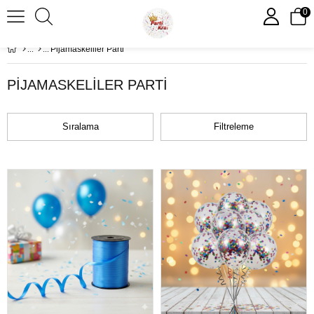
0
Pijamaskeliler Parti
PIJAMASKELILER PARTI
Sıralama
Filtreleme