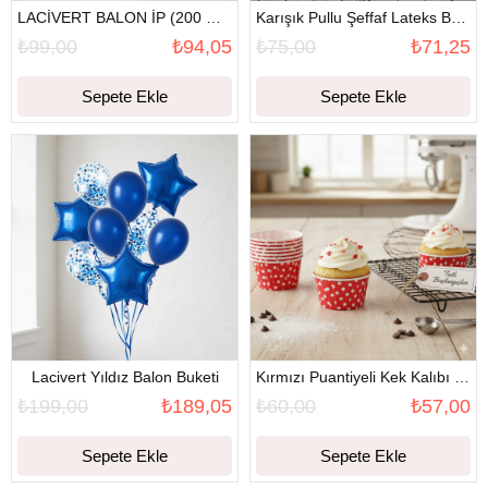
LACİVERT BALON İP (200 METRE)
Karışık Pullu Şeffaf Lateks Balon (10 Adet)
₺99,00
₺94,05
₺75,00
₺71,25
Sepete Ekle
Sepete Ekle
Lacivert Yıldız Balon Buketi
Kırmızı Puantiyeli Kek Kalıbı (25 adet)
₺199,00
₺189,05
₺60,00
₺57,00
Sepete Ekle
Sepete Ekle