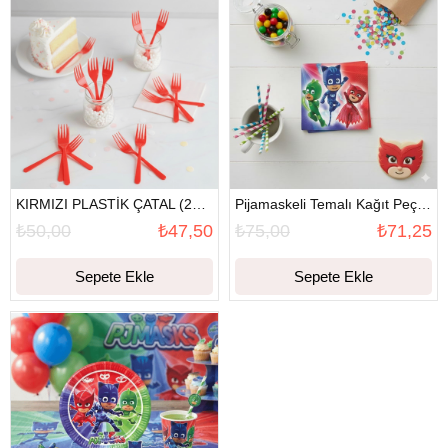
KIRMIZI PLASTİK ÇATAL (24 adet)
Pijamaskeli Temalı Kağıt Peçete (16 Adet)
₺50,00
₺47,50
₺75,00
₺71,25
Sepete Ekle
Sepete Ekle