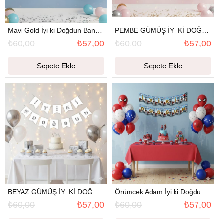
Mavi Gold İyi ki Doğdun Banner
PEMBE GÜMÜŞ İYİ Kİ DOĞDUN BANNER
₺60,00
₺57,00
₺60,00
₺57,00
Sepete Ekle
Sepete Ekle
BEYAZ GÜMÜŞ İYİ Kİ DOĞDUN BANNER
Örümcek Adam İyi ki Doğdun Banner
₺60,00
₺57,00
₺60,00
₺57,00