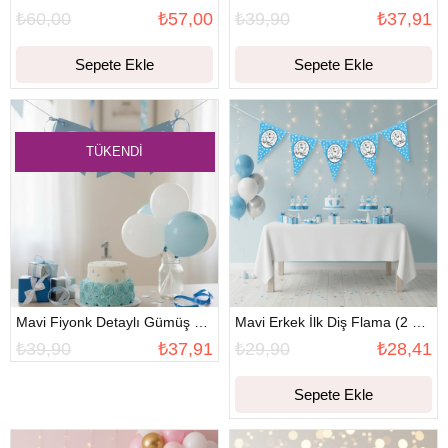
₺60,00
₺57,00
₺39,90
₺37,91
Sepete Ekle
Sepete Ekle
TÜKENDI
Mavi Fiyonk Detaylı Gümüş One Banner
Mavi Erkek İlk Diş Flama (2 metre)
₺39,90
₺37,91
₺29,90
₺28,41
Sepete Ekle