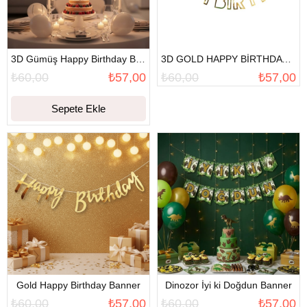
3D Gümüş Happy Birthday Banner
3D GOLD HAPPY BİRTHDAY BANNER
₺60,00
₺57,00
₺60,00
₺57,00
Sepete Ekle
Gold Happy Birthday Banner
Dinozor İyi ki Doğdun Banner
₺60,00
₺57,00
₺60,00
₺57,00